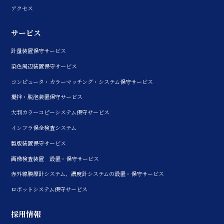
アクセス
サービス
計量装置保守サービス
染色周辺装置保守サービス
コンピュータ・カラーマッチング・
システム保守サービス
攪拌・脱泡装置保守サービス
大判カラーコピーシステム保守サービス
インフラ保全検査システム
製版装置保守サービス
画像検査装置 設置・保守サービス
赤外線膜厚計システム、
濃度計システムの設置・保守サービス
ロボットシステム保守サービス
その他
採用情報