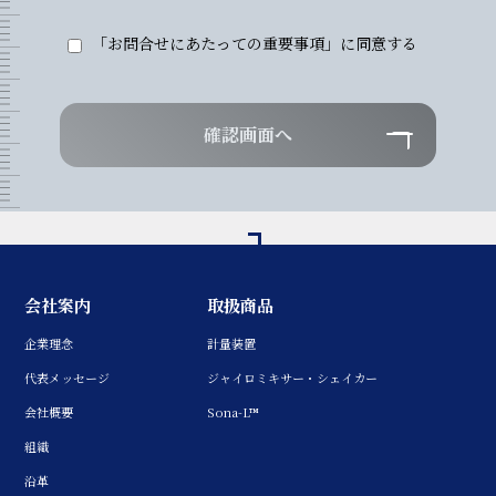
「お問合せにあたっての重要事項」に同意する
Page Top
会社案内
取扱商品
企業理念
計量装置
代表メッセージ
ジャイロミキサー・シェイカー
会社概要
Sona-L™
組織
沿革